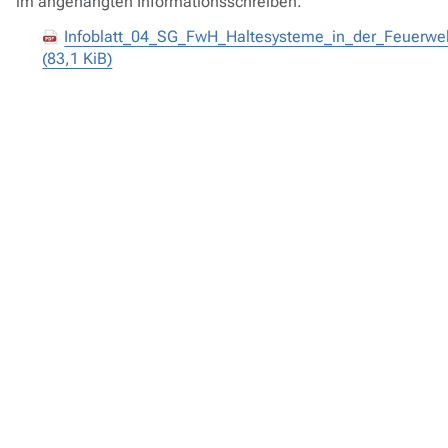
im angehängten Informationsschreiben.
Infoblatt_04_SG_FwH_Haltesysteme_in_der_Feuerweh
(83,1 KiB)