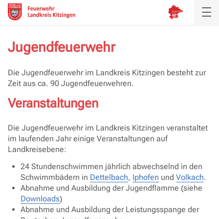
Jugendfeuerwehr
Aktuelles
Organigramm
Die Jugendfeuerwehr im Landkreis Kitzingen besteht zur
Zeit aus ca. 90 Jugendfeuerwehren.
Inspektion
Landkreis
Veranstaltungen
Verband
Feuerwehren
Die Jugendfeuerwehr im Landkreis Kitzingen veranstaltet
Ausbildung
Fachbereiche &
im laufenden Jahr einige Veranstaltungen auf
Landkreisebene:
Service
24 Stundenschwimmen jährlich abwechselnd in den
Schwimmbädern in
Dettelbach
,
Iphofen
und
Volkach
.
Abnahme und Ausbildung der Jugendflamme (siehe
Downloads
)
Abnahme und Ausbildung der Leistungsspange der