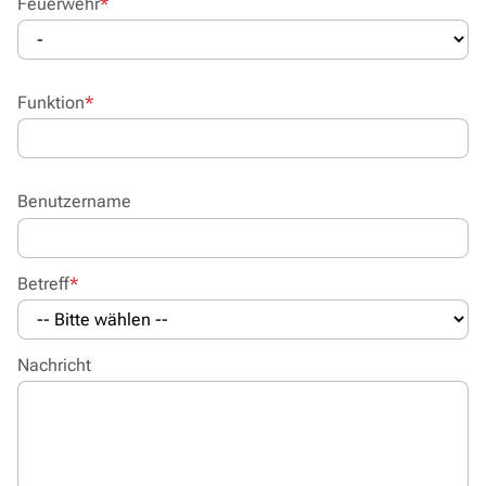
Pflichtfeld
Feuerwehr
*
Pflichtfeld
Funktion
*
Benutzername
Pflichtfeld
Betreff
*
Nachricht