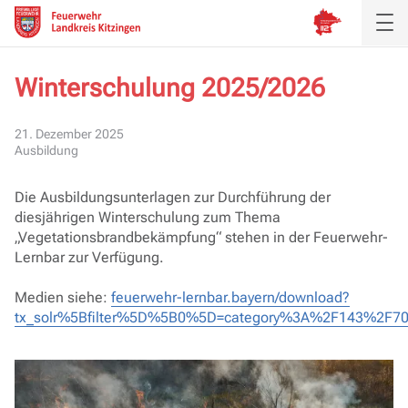
Winterschulung 2025/2026
Aktuelles
21. Dezember 2025
Ausbildung
Inspektion
Die Ausbildungsunterlagen zur Durchführung der
Verband
diesjährigen Winterschulung zum Thema
„
Vegetationsbrandbekämpfung
“ stehen in der Feuerwehr-
Ausbildung
Lernbar zur Verfügung.
Medien siehe:
feuerwehr-lernbar.bayern/download?
Service
tx_solr%5Bfilter%5D%5B0%5D=category%3A%2F143%2F