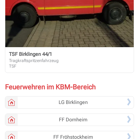
TSF Birklingen 44/1
Tragkraftspritzenfahrzeug
TSF
Feuerwehren im KBM-Bereich
LG
Birklingen
FF
Dornheim
FF
Fröhstockheim