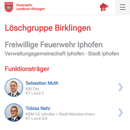
Löschgruppe
Birklingen
Aktuelles
Freiwillige Feuerwehr
Iphofen
Inspektion
Verwaltungsgemeinschaft Iphofen · Stadt Iphofen
Verband
Funktionsträger
Ausbildung
Sebastian Muth
KBI Ost
KT Land 3
Service
Tobias Nahr
KBM VG Iphofen + Stadt Mainbernheim
KT Land 3/4