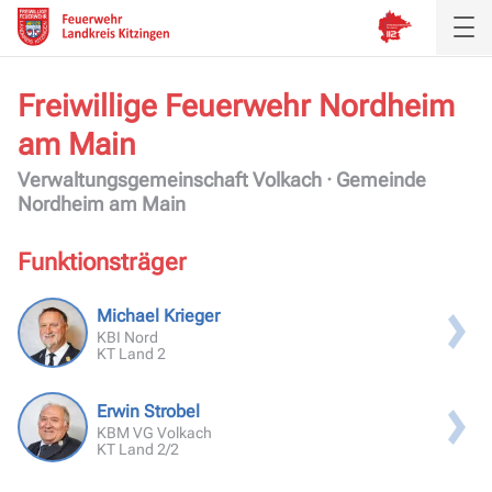
Freiwillige Feuerwehr
Nordheim
am Main
Aktuelles
Verwaltungsgemeinschaft Volkach · Gemeinde
Inspektion
Nordheim am Main
Verband
Funktionsträger
Ausbildung
Michael Krieger
KBI Nord
KT Land 2
Service
Erwin Strobel
KBM VG Volkach
KT Land 2/2