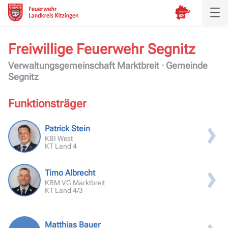
Freiwillige Feuerwehr
Segnitz
Aktuelles
Verwaltungsgemeinschaft Marktbreit · Gemeinde
Segnitz
Inspektion
Funktionsträger
Verband
Patrick Stein
KBI West
Ausbildung
KT Land 4
Service
Timo Albrecht
KBM VG Marktbreit
KT Land 4/3
Matthias Bauer