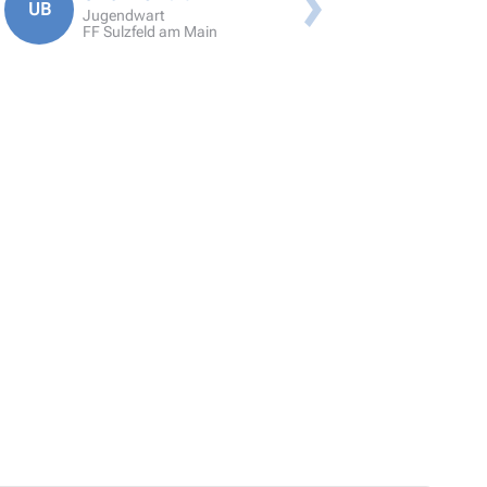
UB
Anmeldung SFS Lehrgang
Jugendwart
FF Sulzfeld am Main