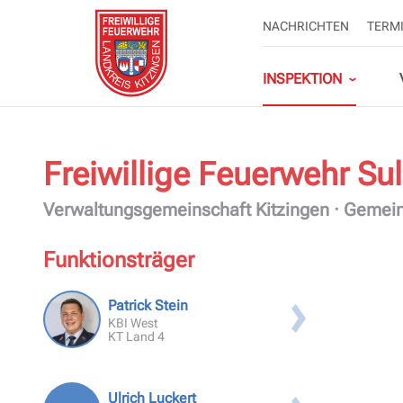
NAVIGATION
NACHRICHTEN
TERM
ÜBERSPRINGEN
Navigation
überspringen
INSPEKTION
Freiwillige Feuerwehr
Su
Organigramm
Landkreis-Lehrgang
Kontakt
Kreisbrandinspektion KT
Landkreis Kitzingen
Verwaltungsgemeinschaft Kitzingen · Gemei
Funktionsträger
Kreisfeuerwehrverband
Landkreis
Personen-Erfassung
Landkreis KT
Patrick Stein
Ausbildungskatalog KT
Kitzingen
KBI West
Landkreis Kitzingen
KT Land 4
Ulrich Luckert