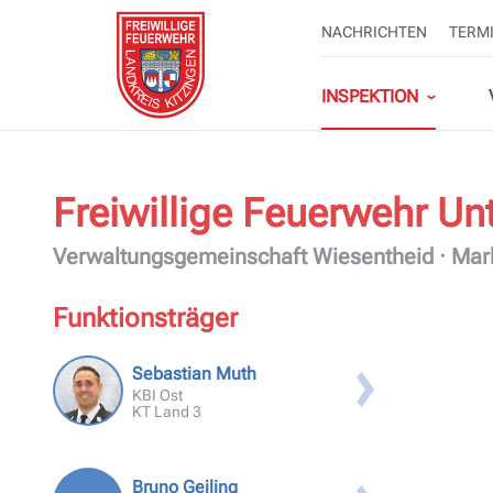
NAVIGATION
NACHRICHTEN
TERM
ÜBERSPRINGEN
Navigation
überspringen
INSPEKTION
Freiwillige Feuerwehr
Un
Organigramm
Landkreis-Lehrgang
Kontakt
Kreisbrandinspektion KT
Landkreis Kitzingen
Verwaltungsgemeinschaft Wiesentheid · Mar
Funktionsträger
Kreisfeuerwehrverband
Landkreis
Personen-Erfassung
Landkreis KT
Sebastian Muth
Ausbildungskatalog KT
Kitzingen
KBI Ost
Landkreis Kitzingen
KT Land 3
Bruno Geiling