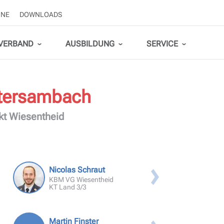
INE
DOWNLOADS
VERBAND
AUSBILDUNG
SERVICE
LEHRGÄNGE LANDKREIS KITZINGEN
tersambach
Modulare Truppausbildung - MTA
Downloads
kt Wiesentheid
Atemschutzausbildung
Maschinisten Ausbildungen
Verbandsausschuss
Feuerwehren
Ehrungen beantragen
Landkreis Kitzingen
KFV Kitzingen
Motorsägenausbildung
Nicolas Schraut
KBM VG Wiesentheid
KT Land 3/3
Feuerwehrführerschein
Sprechfunker
Martin Finster