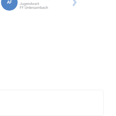
AF
Anmeldung SFS Lehrgang
Jugendwart
FF Untersambach