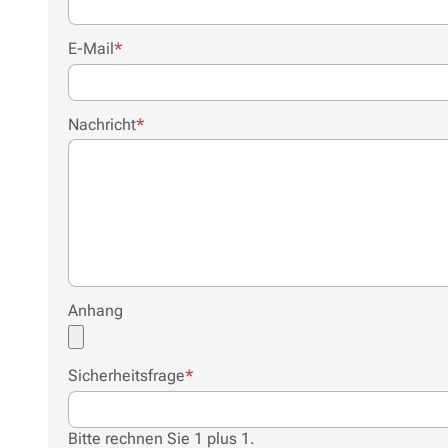
Anmeldung KT Lehrgang
Pflichtfeld
E-Mail
*
Pflichtfeld
Nachricht
*
Anhang
Pflichtfeld
Sicherheitsfrage
*
Bitte rechnen Sie 1 plus 1.