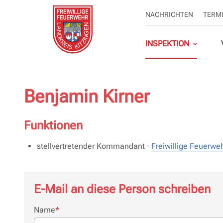
NAVIGATION
NACHRICHTEN
TERM
ÜBERSPRINGEN
Navigation
überspringen
INSPEKTION
Benjamin Kirner
Organigramm
Landkreis-Lehrgang
Kontakt
Kreisbrandinspektion KT
Landkreis Kitzingen
Funktionen
stellvertretender Kommandant ·
Freiwillige Feuerw
Kreisfeuerwehrverband
Landkreis
Personen-Erfassung
Landkreis KT
Ausbildungskatalog KT
Kitzingen
Landkreis Kitzingen
E-Mail an diese Person schreiben
Pflichtfeld
Name
*